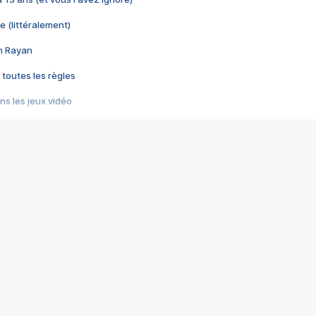
e (littéralement)
im Rayan
 toutes les règles
s les jeux vidéo
us choquant de Rockstar ? - Le scandale BULLY
e plus moche de Steam
du RÊVE tourne au CAUCHEMAR
pendant 8 heures
it… à tort
umiliés par un jeu vidéo
ire - Final Fantasy 8
ti un empire - Age of Empires