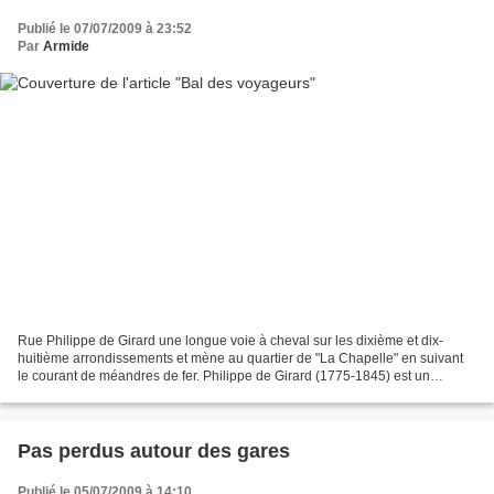
Publié le 07/07/2009 à 23:52
Par
Armide
Rue Philippe de Girard une longue voie à cheval sur les dixième et dix-
huitième arrondissements et mène au quartier de "La Chapelle" en suivant
le courant de méandres de fer. Philippe de Girard (1775-1845) est un
ingénieur-mécanicien français, issu d'une...
Pas perdus autour des gares
Publié le 05/07/2009 à 14:10