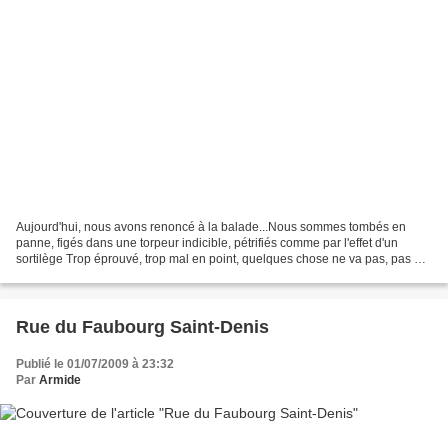
Aujourd'hui, nous avons renoncé à la balade...Nous sommes tombés en
panne, figés dans une torpeur indicible, pétrifiés comme par l'effet d'un
sortilège Trop éprouvé, trop mal en point, quelques chose ne va pas, pas du
tout...Qu'avons-nous fait ? Que va-t-il...
Rue du Faubourg Saint-Denis
Publié le 01/07/2009 à 23:32
Par
Armide