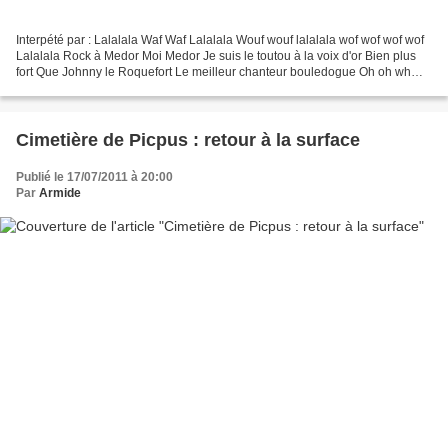
Interpété par : Lalalala Waf Waf Lalalala Wouf wouf lalalala wof wof wof wof
Lalalala Rock à Medor Moi Medor Je suis le toutou à la voix d'or Bien plus
fort Que Johnny le Roquefort Le meilleur chanteur bouledogue Oh oh wh
woh woh Mon papa aboyai déjà...
Cimetière de Picpus : retour à la surface
Publié le 17/07/2011 à 20:00
Par
Armide