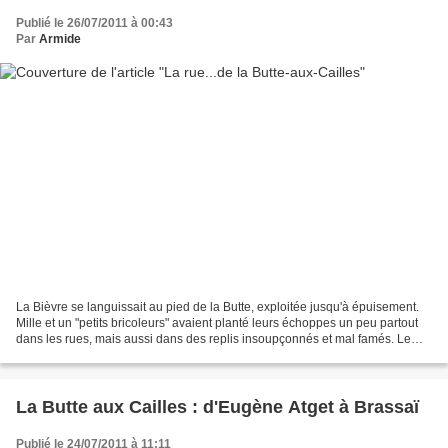
Publié le 26/07/2011 à 00:43
Par
Armide
La Bièvre se languissait au pied de la Butte, exploitée jusqu'à épuisement.
Mille et un "petits bricoleurs" avaient planté leurs échoppes un peu partout
dans les rues, mais aussi dans des replis insoupçonnés et mal famés. Le
Passage Barrault qui se jette......
La Butte aux Cailles : d'Eugène Atget à Brassaï
Publié le 24/07/2011 à 11:11