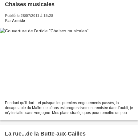
Chaises musicales
Publié le 28/07/2011 à 15:28
Par
Armide
Pendant qu'il dort... et puisque les premiers engouements passés, la
décapotable du Maître de céans est progressivement remisée dans l'oubli, je
m'y installe, sans vergogne. Mes plans stratégiques pour remettre un peu de
sens commun à l'ordre du jour,...
La rue...de la Butte-aux-Cailles