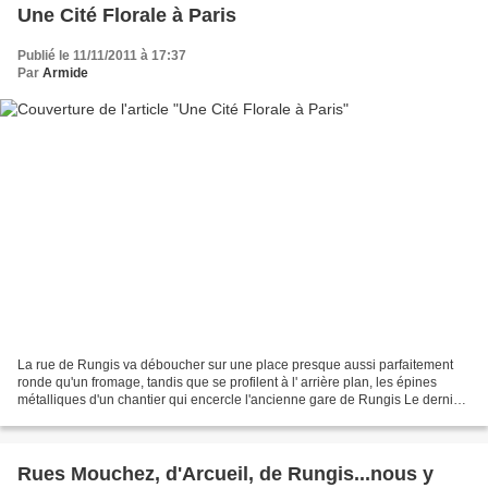
Une Cité Florale à Paris
Publié le 11/11/2011 à 17:37
Par
Armide
La rue de Rungis va déboucher sur une place presque aussi parfaitement
ronde qu'un fromage, tandis que se profilent à l' arrière plan, les épines
métalliques d'un chantier qui encercle l'ancienne gare de Rungis Le dernier
pas de porte de la rue, entrebaillé...
Rues Mouchez, d'Arcueil, de Rungis...nous y