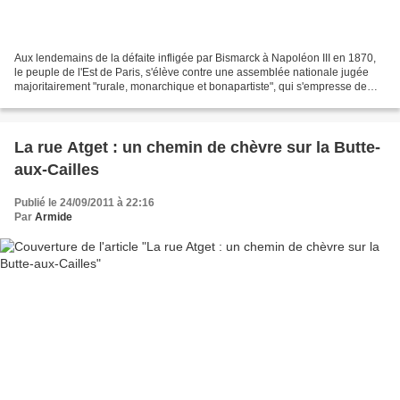
Aux lendemains de la défaite infligée par Bismarck à Napoléon III en 1870,
le peuple de l'Est de Paris, s'élève contre une assemblée nationale jugée
majoritairement "rurale, monarchique et bonapartiste", qui s'empresse de
vouloir mettre fin aux hostilités....
La rue Atget : un chemin de chèvre sur la Butte-
aux-Cailles
Publié le 24/09/2011 à 22:16
Par
Armide