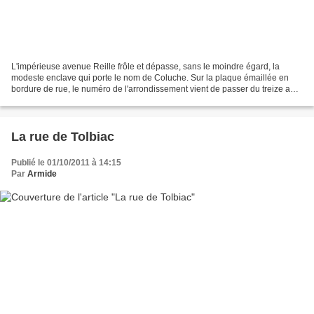
L'impérieuse avenue Reille frôle et dépasse, sans le moindre égard, la
modeste enclave qui porte le nom de Coluche. Sur la plaque émaillée en
bordure de rue, le numéro de l'arrondissement vient de passer du treize au
quatorze....Nous laissons derrière...
La rue de Tolbiac
Publié le 01/10/2011 à 14:15
Par
Armide