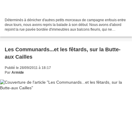
Déterminés à dénicher d'autres petits morceaux de campagne enfouis entre
deux tours, nous avons repris la balade à son début. Nous avons d'abord
rejoint la rue pavée bordée d'immeubles aux balcons fleuris, qui ne
comptent qu'un ou deux étages, et dont...
Les Communards...et les fêtards, sur la Butte-
aux Cailles
Publié le 28/09/2011 à 18:17
Par
Armide