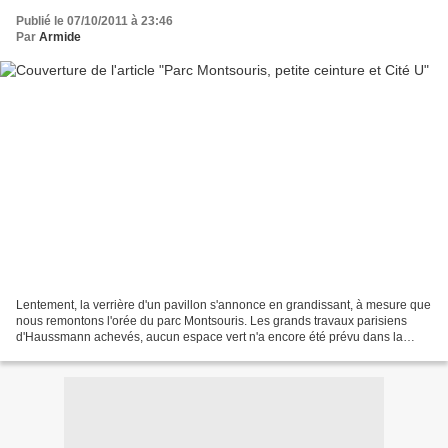
Publié le 07/10/2011 à 23:46
Par
Armide
Lentement, la verrière d'un pavillon s'annonce en grandissant, à mesure que
nous remontons l'orée du parc Montsouris. Les grands travaux parisiens
d'Haussmann achevés, aucun espace vert n'a encore été prévu dans la
capitale. Napoléon III qui a été séduit...